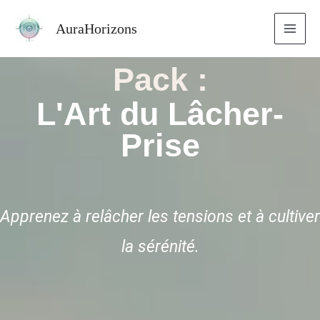
Aller
AuraHorizons
au
contenu
Pack :
L'Art du Lâcher-
Prise
Apprenez à relâcher les tensions et à cultiver
la sérénité.