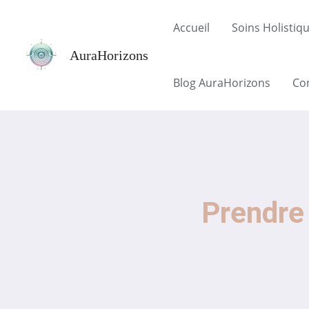
Aller
Accueil
Soins Holistiq
au
contenu
AuraHorizons
Blog AuraHorizons
Co
Prendre