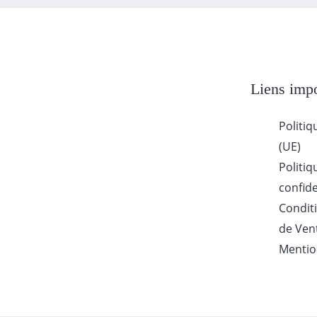
Liens impo
Politiq
(UE)
Politiq
confide
Condit
de Ven
Mentio