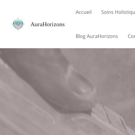
Aller
Accueil
Soins Holistiq
au
contenu
AuraHorizons
Blog AuraHorizons
Co