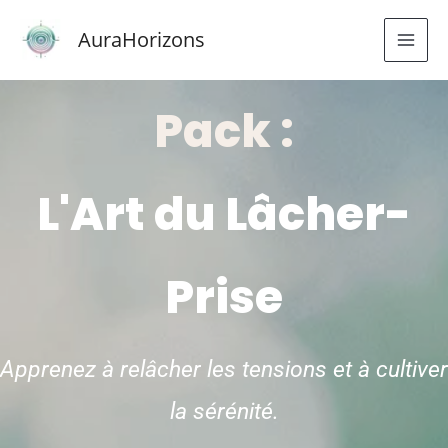
Aller
AuraHorizons
au
contenu
Pack :
L'Art du Lâcher-
Prise
Apprenez à relâcher les tensions et à cultiver
la sérénité.