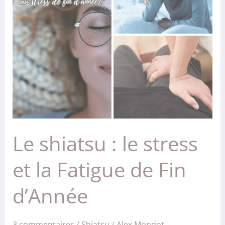
le
stress
et
la
Fatigue
de
Fin
d’Année
Le shiatsu : le stress
et la Fatigue de Fin
d’Année
3 commentaires
/
Shiatsu
/
Alex Mondot