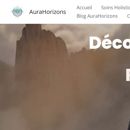
Aller
Accueil
Soins Holist
AuraHorizons
au
Blog AuraHorizons
C
contenu
Déco