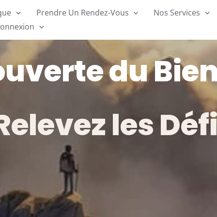
ique
Prendre Un Rendez-Vous
Nos Services
onnexion
uverte du Bien
Relevez les Déf