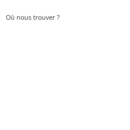
Où nous trouver ?
Ferme de Mamont
Route de Cottenchy
Sains-en-Amiénois
,
Haut-de-France
80680
France
Copyright © 2026 AuraHorizons
Powered by Mondot547