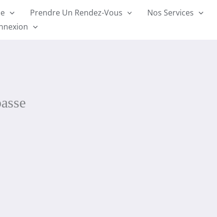
ue
Prendre Un Rendez-Vous
Nos Services
nnexion
passe
Pour réinitialiser votre mot de passe, veuillez saisir votre
adresse de messagerie ou votre identifiant ci-dessous.