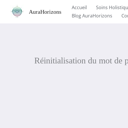
Aller
Accueil
Soins Holistiq
AuraHorizons
au
Blog AuraHorizons
Co
contenu
Réinitialisation du mot de 