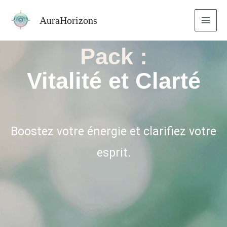
Aller
AuraHorizons
au
contenu
Pack :
Vitalité et Clarté
Boostez votre énergie et clarifiez votre
esprit.