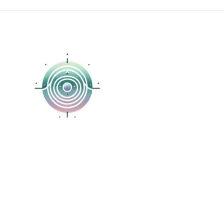
AuraHorizons
Liens importants