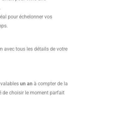
.
éal pour échelonner vos
mps.
 avec tous les détails de votre
 valables
un an
à compter de la
té de choisir le moment parfait
ons détaillées de votre pack
 soin.
votre écoute pour adapter les
ez pas à nous contacter à