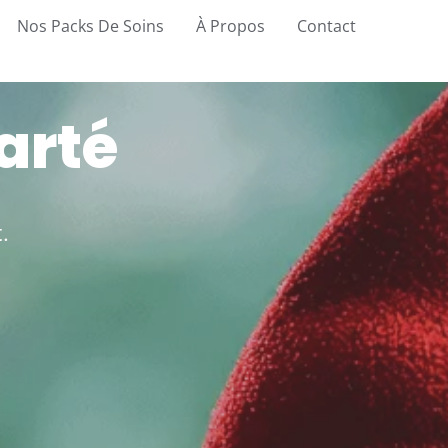
Nos Packs De Soins
À Propos
Contact
larté
.