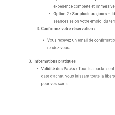
expérience complète et immersive
Option 2 : Sur plusieurs jours
– Id
séances selon votre emploi du te
Confirmez votre réservation :
Vous recevez un email de confirmation
rendez-vous.
3. Informations pratiques
Validité des Packs :
Tous les packs sont
date d’achat, vous laissant toute la liber
pour vos soins.
Durée des Soins :
Consultez les descripti
pour connaître la durée exacte de chaque
Personnalisation :
Nos praticiens sont à 
soins à vos besoins spécifiques. N’hésit