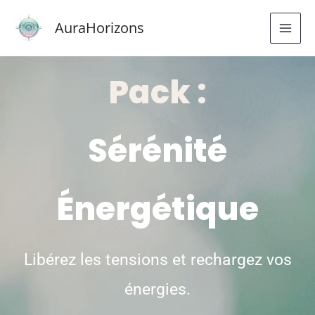
Aller
AuraHorizons
au
contenu
Pack :
Sérénité
Énergétique
Libérez les tensions et rechargez vos
énergies.