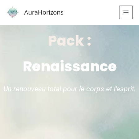
Aller
AuraHorizons
au
contenu
Pack :
Renaissance
Un renouveau total pour le corps et l’esprit.