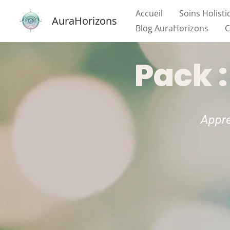
Aller
Accueil
Soins Holist
AuraHorizons
au
Blog AuraHorizons
C
contenu
Pack :
Appren