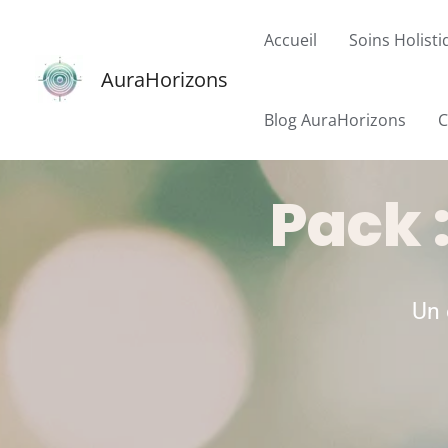
Aller
Accueil
Soins Holist
au
contenu
AuraHorizons
Blog AuraHorizons
C
Pack 
Un 