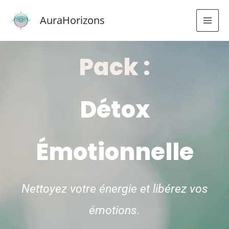
Aller
AuraHorizons
au
contenu
Pack :
Détox
Émotionnelle
Nettoyez votre énergie et libérez vos
émotions.