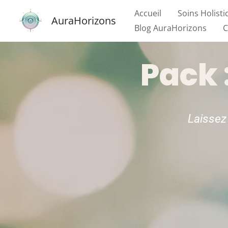
Aller
Accueil
Soins Holist
AuraHorizons
au
Blog AuraHorizons
C
contenu
Pack 
Laissez 