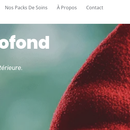
Nos Packs De Soins
À Propos
Contact
rofond
térieure.