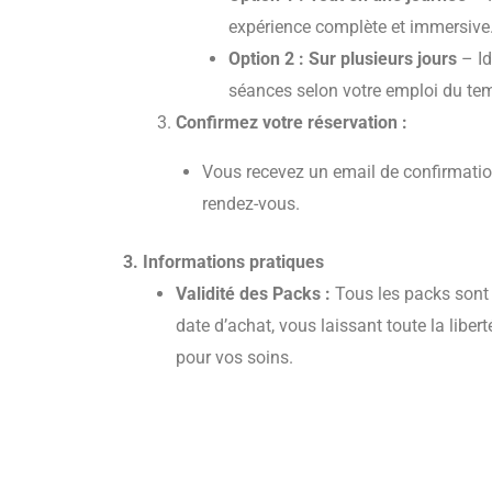
expérience complète et immersive
Option 2 : Sur plusieurs jours
– Id
séances selon votre emploi du te
Confirmez votre réservation :
Vous recevez un email de confirmation
rendez-vous.
3. Informations pratiques
Validité des Packs :
Tous les packs sont
date d’achat, vous laissant toute la liber
pour vos soins.
Durée des Soins :
Consultez les descripti
pour connaître la durée exacte de chaque
Personnalisation :
Nos praticiens sont à 
soins à vos besoins spécifiques. N’hésit