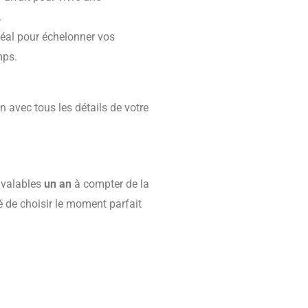
.
éal pour échelonner vos
mps.
 avec tous les détails de votre
 valables
un an
à compter de la
té de choisir le moment parfait
ons détaillées de votre pack
 soin.
votre écoute pour adapter les
ez pas à nous contacter à