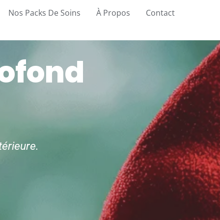
Nos Packs De Soins
À Propos
Contact
rofond
térieure.