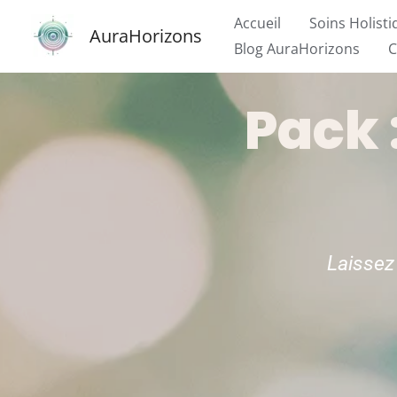
Aller
Accueil
Soins Holist
AuraHorizons
au
Blog AuraHorizons
C
contenu
Pack 
Laissez 