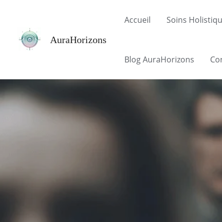
Aller
Accueil
Soins Holistiq
au
contenu
AuraHorizons
Blog AuraHorizons
Co